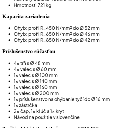
Hmotnosť: 721 kg
Kapacita zariadenia
Ohyb: profil R=450 N/mm² do Ø 52 mm
Ohyb: profil R=650 N/mm² do Ø 46 mm
Ohyb: profil R=850 N/mm² do Ø 42 mm
Príslušenstvo súčasťou
4x tŕň s Ø 48 mm
4x valec s Ø 60 mm
1x valec s Ø 100 mm
1x valec s Ø 140 mm
1x valec s Ø 160 mm
1x valec s Ø 200 mm
1x príslušenstvo na ohýbanie tyčí do Ø 16 mm
1x zástrčka
2x čap, 1x kľúč a 1x kryt
Návod na použitie v slovenčine