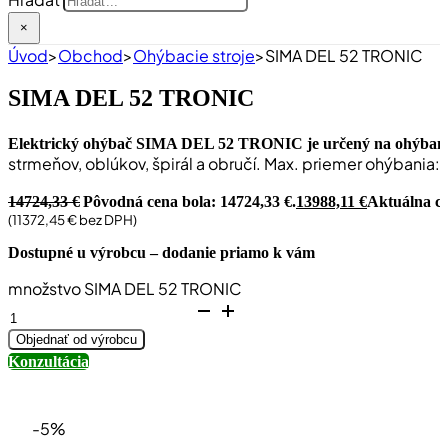
×
Úvod
>
Obchod
>
Ohýbacie stroje
>
SIMA DEL 52 TRONIC
SIMA DEL 52 TRONIC
Elektrický ohýbač SIMA DEL 52 TRONIC je určený na ohýbanie
strmeňov, oblúkov, špirál a obručí. Max. priemer ohýbani
14724,33
€
Pôvodná cena bola: 14724,33 €.
13988,11
€
Aktuálna ce
(
11372,45
€
bez DPH)
Dostupné u výrobcu – dodanie priamo k vám
množstvo SIMA DEL 52 TRONIC
Objednať od výrobcu
Konzultácia
-5%