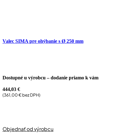
Valec SIMA pre ohýbanie s Ø 250 mm
Dostupné u výrobcu – dodanie priamo k vám
444,03
€
(
361,00
€
bez DPH)
Objednať od výrobcu