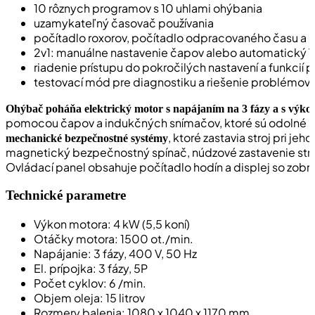
10 rôznych programov s 10 uhlami ohýbania
uzamykateľný časovač používania
počítadlo roxorov, počítadlo odpracovaného času a č
2v1: manuálne nastavenie čapov alebo automatický
riadenie prístupu do pokročilých nastavení a funkcií 
testovací mód pre diagnostiku a riešenie problémov
Ohýbač poháňa elektrický motor s napájaním na 3 fázy a s výko
pomocou čapov a indukčných snímačov, ktoré sú odolné p
, ktoré zastavia stroj pri je
mechanické bezpečnostné systémy
magnetický bezpečnostný spínač, núdzové zastavenie str
Ovládací panel obsahuje počítadlo hodín a displej so zobr
Technické parametre
Výkon motora: 4 kW (5,5 koní)
Otáčky motora: 1500 ot./min.
Napájanie: 3 fázy, 400 V, 50 Hz
El. prípojka: 3 fázy, 5P
Počet cyklov: 6 /min.
Objem oleja: 15 litrov
Rozmery balenia: 1080 x 1040 x 1170 mm