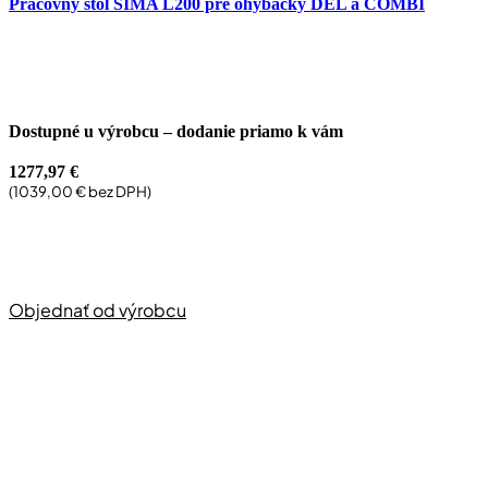
Pracovný stôl SIMA L200 pre ohýbačky DEL a COMBI
Dostupné u výrobcu – dodanie priamo k vám
1277,97
€
(
1039,00
€
bez DPH)
Objednať od výrobcu