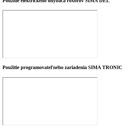
Použitie elektrického ohýbača roxorov SIMA DEL
Použitie programovateľného zariadenia SIMA TRONIC