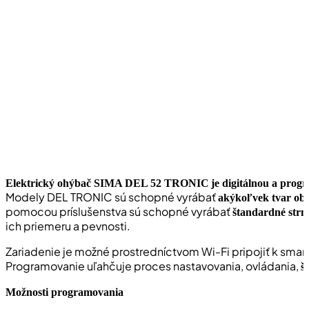
Elektrický ohýbač SIMA DEL 52 TRONIC
je digitálnou a pro
Modely DEL TRONIC sú schopné vyrábať
akýkoľvek tvar ob
pomocou príslušenstva sú schopné vyrábať
štandardné strm
ich priemeru a pevnosti.
Zariadenie je možné prostredníctvom Wi-Fi pripojiť k smar
Programovanie uľahčuje proces nastavovania, ovládania,
š
Možnosti programovania