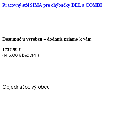
Pracovný stôl SIMA pre ohýbačky DEL a COMBI
Dostupné u výrobcu – dodanie priamo k vám
1737,99
€
(
1413,00
€
bez DPH)
Objednať od výrobcu