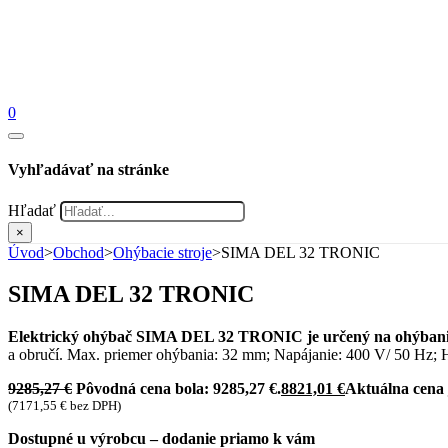
0
Vyhľadávať na stránke
Hľadať
×
Úvod
>
Obchod
>
Ohýbacie stroje
>
SIMA DEL 32 TRONIC
SIMA DEL 32 TRONIC
Elektrický ohýbač SIMA DEL 32 TRONIC je určený na ohýbanie
a obručí. Max. priemer ohýbania: 32 mm; Napájanie: 400 V/ 50 Hz;
9285,27
€
Pôvodná cena bola: 9285,27 €.
8821,01
€
Aktuálna cena j
(
7171,55
€
bez DPH)
Dostupné u výrobcu – dodanie priamo k vám