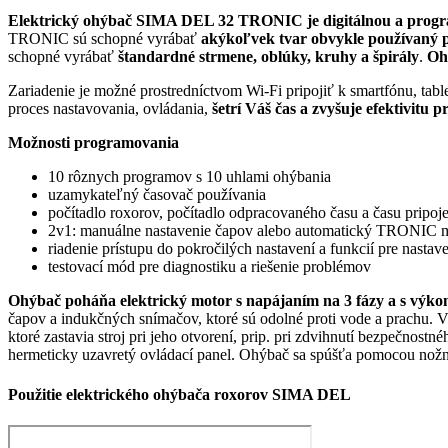
Elektrický ohýbač SIMA DEL 32 TRONIC
je digitálnou a pro
TRONIC sú schopné vyrábať
akýkoľvek tvar obvykle používaný 
schopné vyrábať
štandardné strmene, oblúky, kruhy a špirály
.
Oh
Zariadenie je možné prostredníctvom Wi-Fi pripojiť k smartfónu, tabl
proces nastavovania, ovládania,
šetrí Váš čas a zvyšuje efektivitu p
Možnosti programovania
10 rôznych programov s 10 uhlami ohýbania
uzamykateľný časovač používania
počítadlo roxorov, počítadlo odpracovaného času a času pripoj
2v1: manuálne nastavenie čapov alebo automatický TRONIC 
riadenie prístupu do pokročilých nastavení a funkcií pre nasta
testovací mód pre diagnostiku a riešenie problémov
Ohýbač poháňa elektrický motor s napájaním na 3 fázy a s výko
čapov a indukčných snímačov, ktoré sú odolné proti vode a prachu. 
ktoré zastavia stroj pri jeho otvorení, prip. pri zdvihnutí bezpečnostn
hermeticky uzavretý ovládací panel. Ohýbač sa spúšťa pomocou nožné
Použitie elektrického ohýbača roxorov SIMA DEL