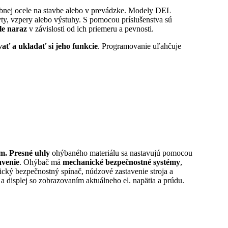
ebnej ocele na stavbe alebo v prevádzke. Modely DEL
yty, vzpery alebo výstuhy. S pomocou príslušenstva sú
le naraz
v závislosti od ich priemeru a pevnosti.
ť a ukladať si jeho funkcie
. Programovanie uľahčuje
m. Presné uhly
ohýbaného materiálu sa nastavujú pomocou
avenie
. Ohýbač má
mechanické bezpečnostné systémy
,
ický bezpečnostný spínač, núdzové zastavenie stroja a
 displej so zobrazovaním aktuálneho el. napätia a prúdu.