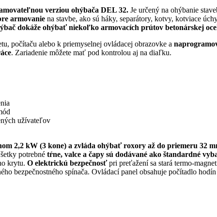
gramovateľnou verziou ohýbača DEL 32.
Je určený na ohýbanie stav
pre armovanie
na stavbe, ako sú háky, separátory, kotvy, kotviace úch
ýbač dokáže ohýbať niekoľko armovacích prútov betonárskej oce
etu, počítaču alebo k priemyselnej ovládacej obrazovke a
naprogramova
ráce
. Zariadenie môžete mať pod kontrolou aj na diaľku.
enia
mód
vených užívateľov
nom 2,2 kW (3 kone) a zvláda ohýbať roxory až do priemeru 32 m
Všetky potrebné
tŕne, valce a čapy sú dodávané ako štandardné vyb
ého krytu.
O elektrickú bezpečnosť
pri preťažení sa stará termo-magnet
ho bezpečnostného spínača. Ovládací panel obsahuje počítadlo hodín a