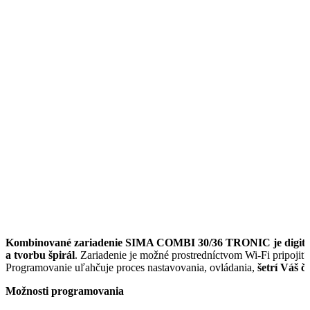
Kombinované zariadenie SIMA COMBI 30/36 TRONIC je digitál
a tvorbu špirál
. Zariadenie je možné prostredníctvom Wi-Fi pripojiť 
Programovanie uľahčuje proces nastavovania, ovládania,
šetrí Váš č
Možnosti programovania