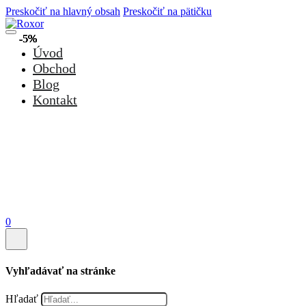
Preskočiť na hlavný obsah
Preskočiť na pätičku
-5%
-5%
-5%
-5%
-5%
-5%
Úvod
Obchod
Blog
Kontakt
0
Vyhľadávať na stránke
Hľadať