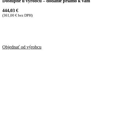
Dostupné u výrobcu – dodanie priamo k vám
444,03
€
(
361,00
€
bez DPH)
Objednať od výrobcu