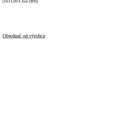
(
1633,00
€
bez DPH)
Objednať od výrobcu