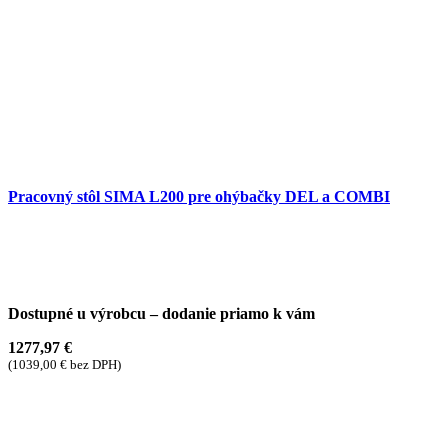
Pracovný stôl SIMA L200 pre ohýbačky DEL a COMBI
Dostupné u výrobcu – dodanie priamo k vám
1277,97
€
(
1039,00
€
bez DPH)