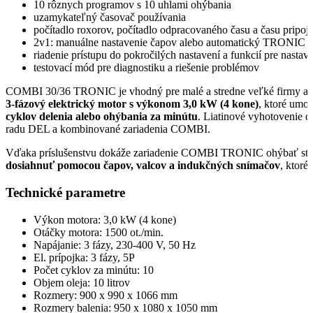
10 rôznych programov s 10 uhlami ohýbania
uzamykateľný časovač používania
počítadlo roxorov, počítadlo odpracovaného času a času pripoj
2v1: manuálne nastavenie čapov alebo automatický TRONIC 
riadenie prístupu do pokročilých nastavení a funkcií pre nasta
testovací mód pre diagnostiku a riešenie problémov
COMBI 30/36 TRONIC je vhodný pre malé a stredne veľké firmy a úloh
3-fázový elektrický motor
s výkonom 3,0 kW (4 kone)
, ktoré umo
cyklov delenia alebo ohýbania za minútu
. Liatinové vyhotovenie 
radu DEL a kombinované zariadenia COMBI.
Vďaka príslušenstvu dokáže zariadenie COMBI TRONIC ohýbať stav
dosiahnuť pomocou čapov, valcov a indukčných snímačov
, ktoré
Technické parametre
Výkon motora: 3,0 kW (4 kone)
Otáčky motora: 1500 ot./min.
Napájanie: 3 fázy, 230-400 V, 50 Hz
El. prípojka: 3 fázy, 5P
Počet cyklov za minútu: 10
Objem oleja: 10 litrov
Rozmery: 900 x 990 x 1066 mm
Rozmery balenia: 950 x 1080 x 1050 mm