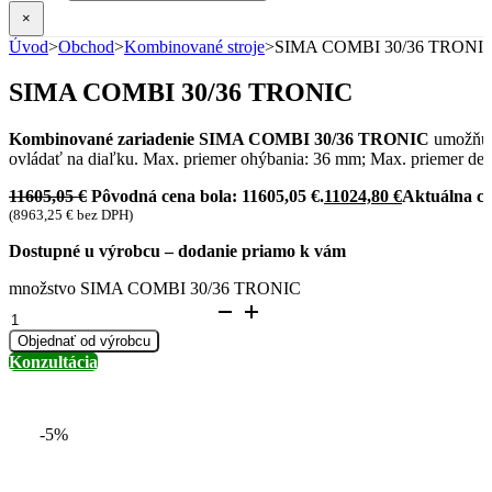
×
Úvod
>
Obchod
>
Kombinované stroje
>
SIMA COMBI 30/36 TRONI
SIMA COMBI 30/36 TRONIC
Kombinované zariadenie SIMA COMBI 30/36 TRONIC
umožňuj
ovládať na diaľku. Max. priemer ohýbania: 36 mm; Max. priemer de
11605,05
€
Pôvodná cena bola: 11605,05 €.
11024,80
€
Aktuálna ce
(
8963,25
€
bez DPH)
Dostupné u výrobcu – dodanie priamo k vám
množstvo SIMA COMBI 30/36 TRONIC
Objednať od výrobcu
Konzultácia
-5%