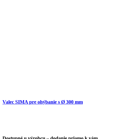
Valec SIMA pre ohýbanie s Ø 300 mm
Dostupné u výrobcu – dodanie priamo k vám