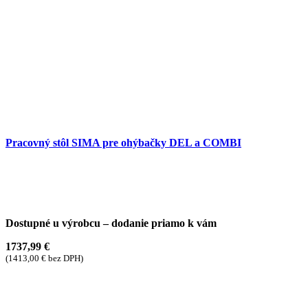
Pracovný stôl SIMA pre ohýbačky DEL a COMBI
Dostupné u výrobcu – dodanie priamo k vám
1737,99
€
(
1413,00
€
bez DPH)