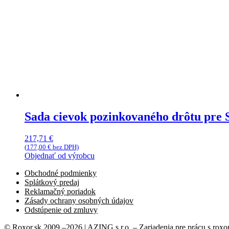
Sada cievok pozinkovaného drôtu pre
217,71
€
(
177,00
€
bez DPH)
Objednať od výrobcu
Obchodné podmienky
Splátkový predaj
Reklamačný poriadok
Zásady ochrany osobných údajov
Odstúpenie od zmluvy
© Roxor.sk 2009 –2026 | AZING s.r.o. – Zariadenia pre prácu s roxor