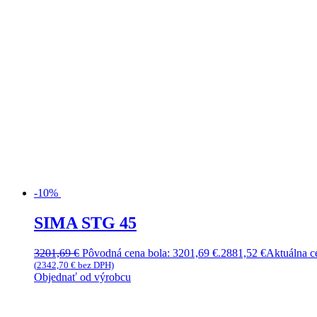
-10%
SIMA STG 45
3201,69
€
Pôvodná cena bola: 3201,69 €.
2881,52
€
Aktuálna ce
(
2342,70
€
bez DPH)
Objednať od výrobcu